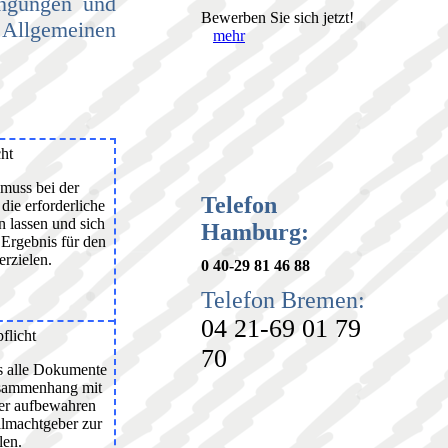
ingungen und
Bewerben Sie sich jetzt!
 Allgemeinen
mehr
cht
muss bei der
Telefon
ie erforderliche
n lassen und sich
Hamburg:
Ergebnis für den
erzielen.
0 40-29 81 46 88
Telefon Bremen:
04 21-69 01 79
licht
70
s alle Dokumente
usammenhang mit
her aufbewahren
lmachtgeber zur
len.