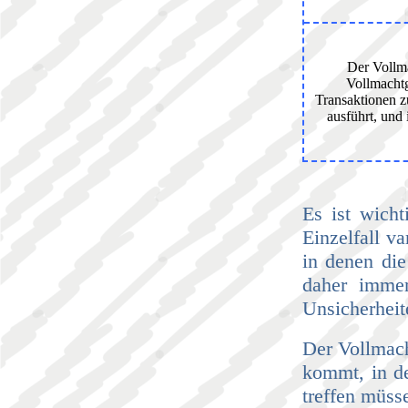
Der Vollma
Vollmachtg
Transaktionen z
ausführt, und 
Es ist wicht
Einzelfall v
in denen die
daher immer
Unsicherheit
Der Vollmach
kommt, in de
treffen müss