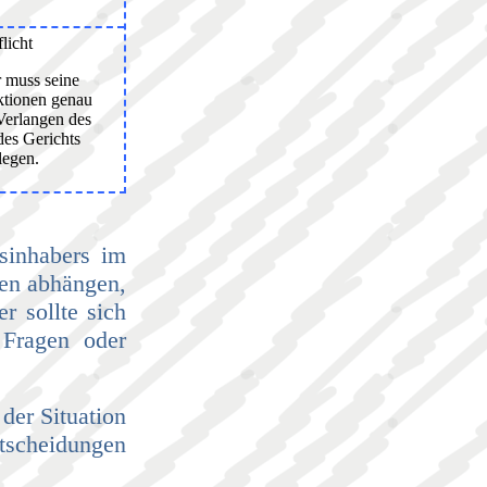
licht
 muss seine
tionen genau
Verlangen des
des Gerichts
legen.
tsinhabers im
den abhängen,
r sollte sich
 Fragen oder
der Situation
ntscheidungen