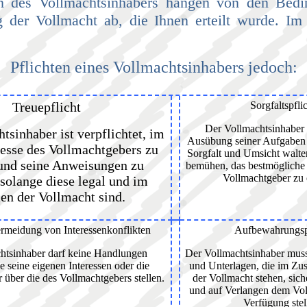
en des Vollmachtsinhabers hängen von den Bed
der Vollmacht ab, die Ihnen erteilt wurde. Im
e
Pflichten eines Vollmachtsinhabers jedoch:
Treuepflicht
Sorgfaltspfli
Der Vollmachtsinhaber 
tsinhaber ist verpflichtet, im
Ausübung seiner Aufgaben d
resse des Vollmachtgebers zu
Sorgfalt und Umsicht walte
und seine Anweisungen zu
bemühen, das bestmögliche 
Vollmachtgeber zu 
 solange diese legal und im
n der Vollmacht sind.
ermeidung von Interessenkonflikten
Aufbewahrungspf
htsinhaber darf keine Handlungen
Der Vollmachtsinhaber mus
e seine eigenen Interessen oder die
und Unterlagen, die im Z
r über die des Vollmachtgebers stellen.
der Vollmacht stehen, sic
und auf Verlangen dem Vol
Verfügung stel